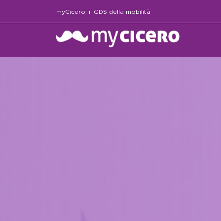
myCicero, il GDS della mobilità